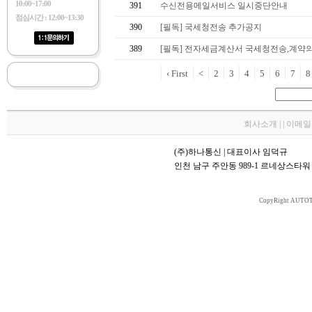
10:00~17:00
391
수신전용메일서비스 일시중단안내
점심시간 : 12:00~13:30
390
[필독] 국세청전송 추가공지
389
[필독] 전자세금계산서 국세청전송,계약
‹ First
<
2
3
4
5
6
7
8
회사소개 | | 이메
(주)하나통신 | 대표이사 임덕규
인천 남구 주안동 989-1 르네상스타워 70
CopyRight AUTOT