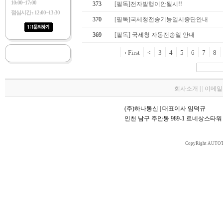
10:00~17:00
373
[필독]전자발행이안될시!!
점심시간 : 12:00~13:30
370
[필독]국세청전송기능일시중단안내
369
[필독] 국세청 자동전송일 안내
‹ First
<
3
4
5
6
7
8
회사소개 | | 이메
(주)하나통신 | 대표이사 임덕규
인천 남구 주안동 989-1 르네상스타워 70
CopyRight AUTOT